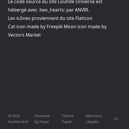
Le code source du site
Louhde Universe
est
hébergé avec :two_hearts: par ANVIR.
Les icônes proviennent du site
Flaticon
Cat icon made by
Freepik
Moon icon made by
Vectors Market
© 2023
Powered
Theme
Mentions
v2
louhde.tech
by Hugo️️
Paper
Légales